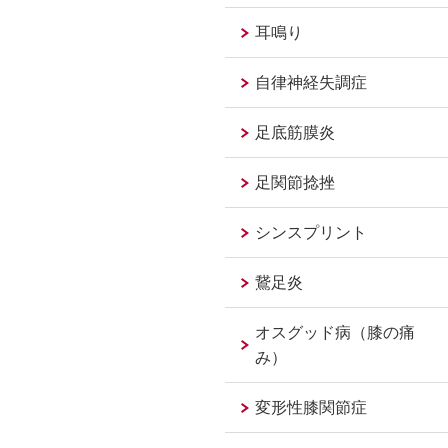
耳鳴り
自律神経失調症
足底筋膜炎
足関節捻挫
シンスプリント
鵞足炎
オスグッド病（膝の痛
み）
変形性膝関節症