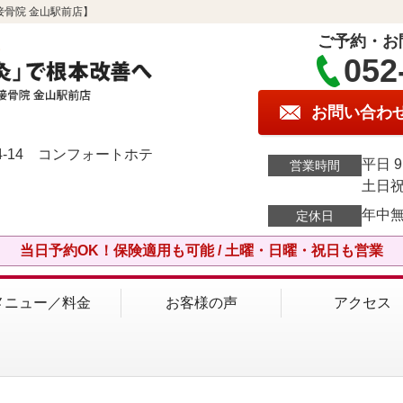
骨院 金山駅前店】
ご予約・お
052
お問い合わ
-14 コンフォートホテ
平日 9
営業時間
土日祝 
年中
定休日
当日予約OK！保険適用も可能 / 土曜・日曜・祝日も営業
メニュー／料金
お客様の声
アクセス