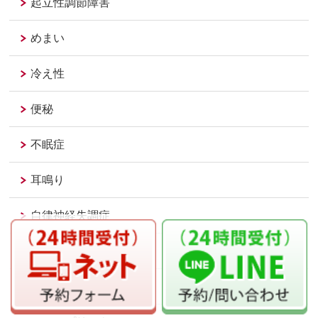
起立性調節障害
めまい
冷え性
便秘
不眠症
耳鳴り
自律神経失調症
足底筋膜炎
足関節捻挫